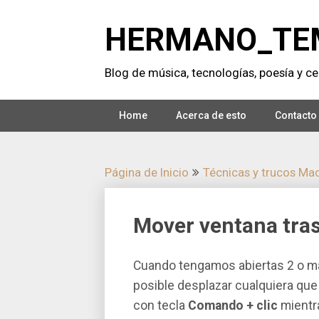
Saltar
al
HERMANO_TE
contenido
Blog de música, tecnologí­as, poesí­a y cer
Home
Acerca de esto
Contacto
Página de Inicio
Técnicas y trucos Ma
Mover ventana tras
Cuando tengamos abiertas 2 o má
posible desplazar cualquiera que 
con tecla
Comando + clic
mientra