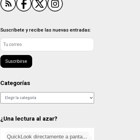
Suscríbete y recibe las nuevas entradas:
Suscribirse
Categorías
Categorías
¿Una lectura al azar?
QuickLook directamente a panta...
Maroon 5: Payphone
Salvapantallas ocultos en Leop...