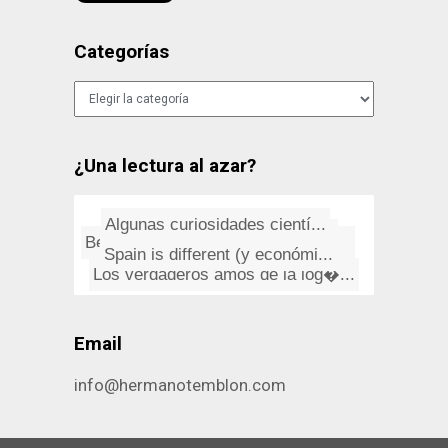
Categorías
Categorías
¿Una lectura al azar?
Embalado
Algunas curiosidades cientí­...
Spain is different (y económi...
BeOS y BeBox, un sistema opera...
U2: All I Want Is You
Leyes de Murphy: Dirección y ...
Otra verdad incómoda
De "Sierra de Córdoba", Anton...
Los verdaderos amos de la log�...
Graffitis: La expresión del p...
Email
info@hermanotemblon.com