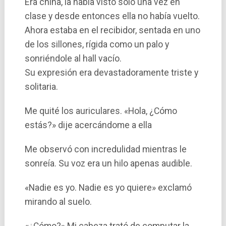
Era china, la habí­a visto sólo una vez en
clase y desde entonces ella no habí­a vuelto.
Ahora estaba en el recibidor, sentada en uno
de los sillones, rí­gida como un palo y
sonriéndole al hall vací­o.
Su expresión era devastadoramente triste y
solitaria.
Me quité los auriculares. «Hola, ¿Cómo
estás?» dije acercándome a ella
Me observó con incredulidad mientras le
sonreí­a. Su voz era un hilo apenas audible.
«Nadie es yo. Nadie es yo quiere» exclamó
mirando al suelo.
«¿Cómo?» Mi cabeza trató de computar la