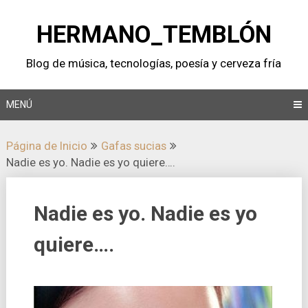
Saltar
al
HERMANO_TEMBLÓN
contenido
Blog de música, tecnologí­as, poesí­a y cerveza frí­a
MENÚ
Página de Inicio
Gafas sucias
Nadie es yo. Nadie es yo quiere….
Nadie es yo. Nadie es yo
quiere….