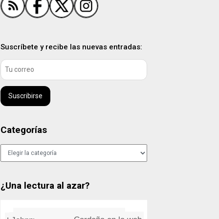
Suscríbete y recibe las nuevas entradas:
Suscribirse
Categorías
Categorías
¿Una lectura al azar?
Algunas curiosidades cientí­...
Johnny Marr más allá de los ...
Cardeña en la web