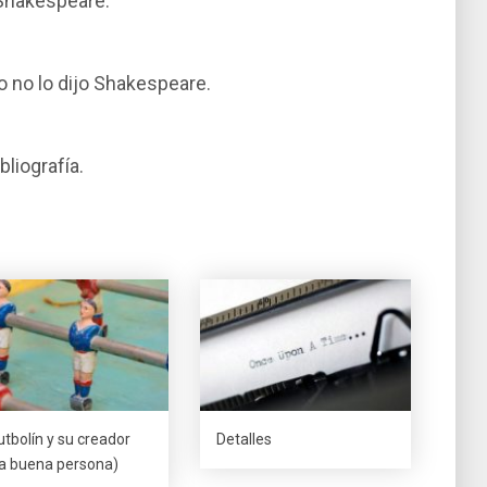
 Shakespeare.
o no lo dijo Shakespeare.
liografí­a.
utbolí­n y su creador
Detalles
a buena persona)