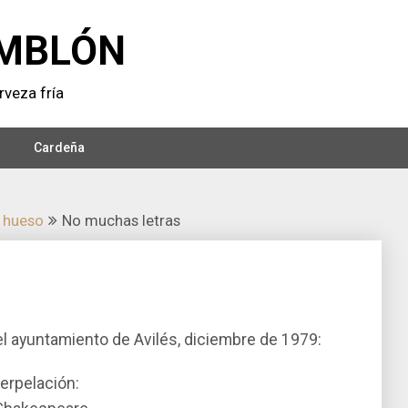
MBLÓN
veza frí­a
Cardeña
 hueso
No muchas letras
el ayuntamiento de Avilés, diciembre de 1979:
terpelación: