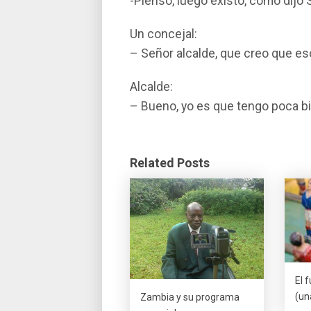
-Pienso, luego existo, como dijo
Un concejal:
– Señor alcalde, que creo que es
Alcalde:
– Bueno, yo es que tengo poca bib
Related Posts
El f
(un
Zambia y su programa