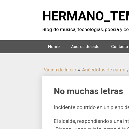
Saltar
al
HERMANO_TE
contenido
Blog de música, tecnologí­as, poesí­a y cer
Home
Acerca de esto
Contacto
Página de Inicio
Anécdotas de carne y
No muchas letras
Incidente ocurrido en un pleno d
El alcalde, respondiendo a una in