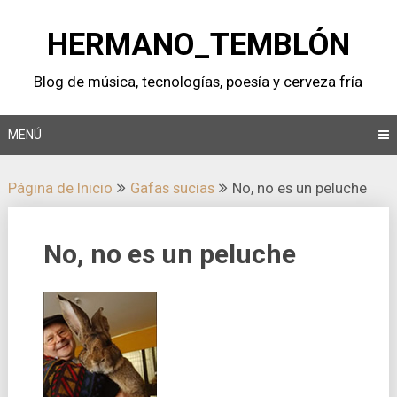
Saltar
al
HERMANO_TEMBLÓN
contenido
Blog de música, tecnologí­as, poesí­a y cerveza frí­a
MENÚ
Página de Inicio
Gafas sucias
No, no es un peluche
No, no es un peluche