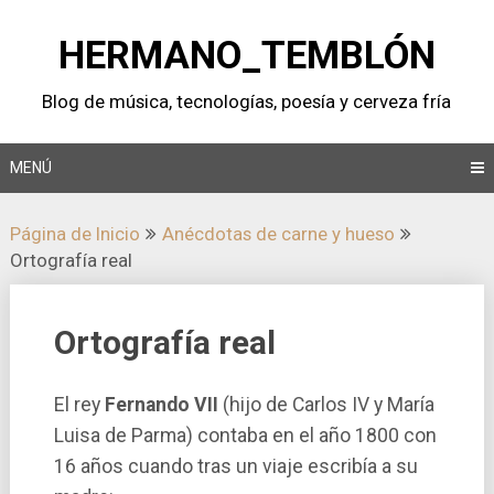
Saltar
al
HERMANO_TEMBLÓN
contenido
Blog de música, tecnologí­as, poesí­a y cerveza frí­a
MENÚ
Página de Inicio
Anécdotas de carne y hueso
Ortografí­a real
Ortografí­a real
El rey
Fernando VII
(hijo de Carlos IV y Marí­a
Luisa de Parma) contaba en el año 1800 con
16 años cuando tras un viaje escribí­a a su