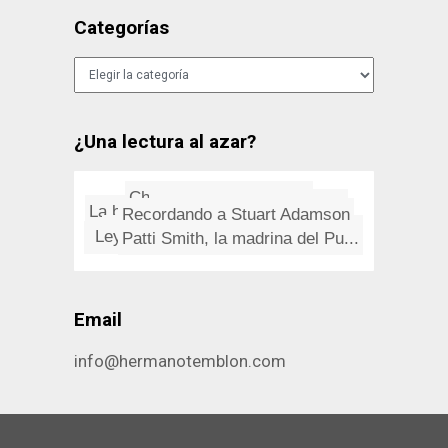
Categorías
Categorías
¿Una lectura al azar?
Chistes de economistas
Arquitectura hecha de luz
La burbuja de los tulipanes
Recordando a Stuart Adamson
La arquitectura Streamline, un...
Ambrose Bierce: El Diccionario...
Leyes de Murphy: Dirección y ...
La silla Barcelona de Mies Van...
Patti Smith, la madrina del Pu...
51 videos para aprender Photos...
Email
info@hermanotemblon.com