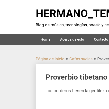
Saltar
al
HERMANO_TE
contenido
Blog de música, tecnologí­as, poesí­a y cer
Home
Acerca de esto
Contacto
Página de Inicio
Gafas sucias
Prover
Proverbio tibetano
Los corderos tienen la gentileza d