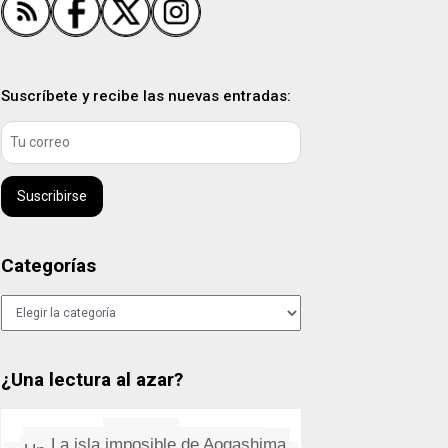
Suscríbete y recibe las nuevas entradas:
Suscribirse
Categorías
Categorías
¿Una lectura al azar?
Ahora, sí
La muerte es el misterio de la...
La isla imposible de Aogashima