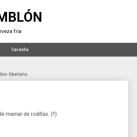
MBLÓN
veza frí­a
Cardeña
bio tibetano
e mamar de rodillas. (!!)