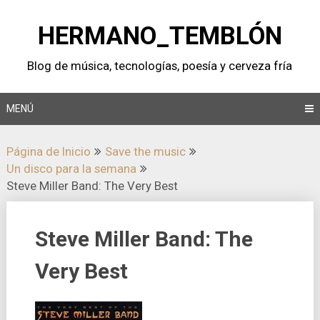
Saltar
al
HERMANO_TEMBLÓN
contenido
Blog de música, tecnologí­as, poesí­a y cerveza frí­a
MENÚ
Página de Inicio
Save the music
Un disco para la semana
Steve Miller Band: The Very Best
Steve Miller Band: The
Very Best