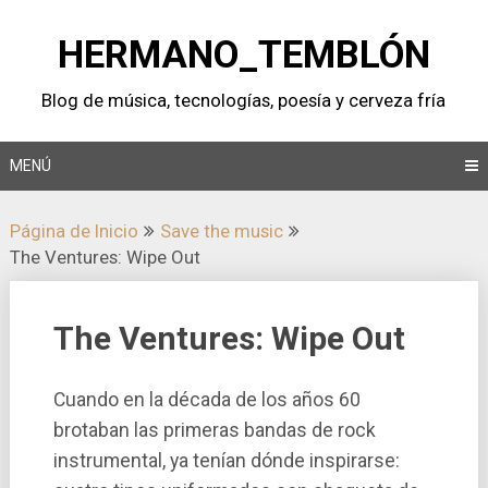
Saltar
al
HERMANO_TEMBLÓN
contenido
Blog de música, tecnologí­as, poesí­a y cerveza frí­a
MENÚ
Página de Inicio
Save the music
The Ventures: Wipe Out
The Ventures: Wipe Out
Cuando en la década de los años 60
brotaban las primeras bandas de rock
instrumental, ya tení­an dónde inspirarse: