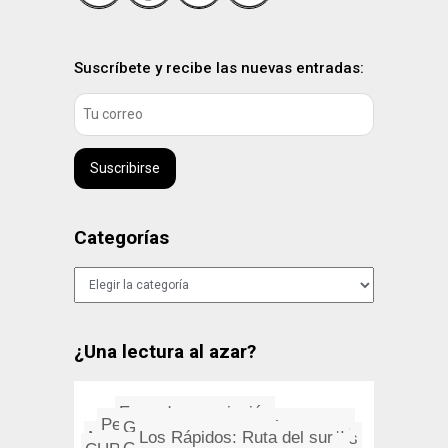
Suscríbete y recibe las nuevas entradas:
Suscribirse
Categorías
Categorías
¿Una lectura al azar?
Error de apreciación
Pequeño Diccionario de Parado...
Graffitis: La expresión del p...
Los Rápidos: Ruta del sur
Mac y Linux: cómo contar todo...
Wayfaring Stranger, una plegar...
Camel: Breathless