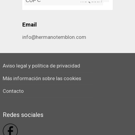
Las Ruedas: Viva Corrales
CUPS: sistema de impresión in...
Steve McQueen
Email
info@hermanotemblon.com
Aviso legal y política de privacidad
Más información sobre las cookies
Contacto
Redes sociales