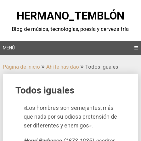
Saltar
al
HERMANO_TEMBLÓN
contenido
Blog de música, tecnologí­as, poesí­a y cerveza frí­a
MENÚ
Página de Inicio
Ahí­ le has dao
Todos iguales
Todos iguales
«Los hombres son semejantes, más
que nada por su odiosa pretensión de
ser diferentes y enemigos».
Henri Barbusse
(1873-1935), escritor