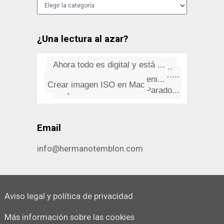
Categorías
¿Una lectura al azar?
Ahora todo es digital y está ...
Cincuenta impresionantes carte...
La guerra más corta de la his...
El atleta que corrí­a como s...
John Mellencamp: Dance Naked
Mail no abre tras migrar cuent...
Alphaville: De máscaras y eni...
Bienvenidos, maquero-planetari...
Crear imagen ISO en Mac
Pequeño Diccionario de Parado...
Email
info@hermanotemblon.com
Aviso legal y política de privacidad
Más información sobre las cookies