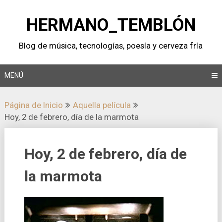
Saltar
al
HERMANO_TEMBLÓN
contenido
Blog de música, tecnologí­as, poesí­a y cerveza frí­a
MENÚ
Página de Inicio
Aquella pelí­cula
Hoy, 2 de febrero, dí­a de la marmota
Hoy, 2 de febrero, dí­a de
la marmota