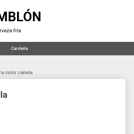
MBLÓN
veza frí­a
Cardeña
ra color canela
la