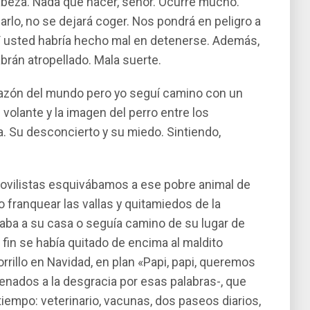
 cabeza. Nada que hacer, señor. Ocurre mucho.
lo, no se dejará coger. Nos pondrá en peligro a
Y usted habrí­a hecho mal en detenerse. Además,
abrán atropellado. Mala suerte.
a razón del mundo pero yo seguí­ camino con un
 volante y la imagen del perro entre los
. Su desconcierto y su miedo. Sintiendo,
vilistas esquivábamos a ese pobre animal de
 franquear las vallas y quitamiedos de la
aba a su casa o seguí­a camino de su lugar de
fin se habí­a quitado de encima al maldito
rillo en Navidad, en plan «Papi, papi, queremos
enados a la desgracia por esas palabras-, que
 tiempo: veterinario, vacunas, dos paseos diarios,