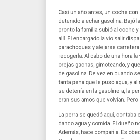
Casi un año antes, un coche con u
detenido a echar gasolina. Bajó l
pronto la familia subió al coche y
allí­. El encargado la vio salir di
parachoques y alejarse carretera
recogerla. Al cabo de una hora la 
orejas gachas, gimoteando, y que
de gasolina. De vez en cuando se 
tanta pena que le puso agua, y al
se detení­a en la gasolinera, la pe
eran sus amos que volví­an. Pero
La perra se quedó aquí­, contaba
dando agua y comida. El dueño nos
Además, hace compañí­a. Es obedi