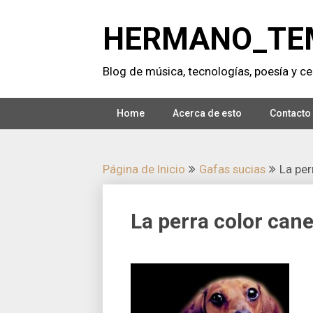
Saltar
al
HERMANO_TE
contenido
Blog de música, tecnologí­as, poesí­a y cer
Home
Acerca de esto
Contacto
Página de Inicio
Gafas sucias
La per
La perra color cane