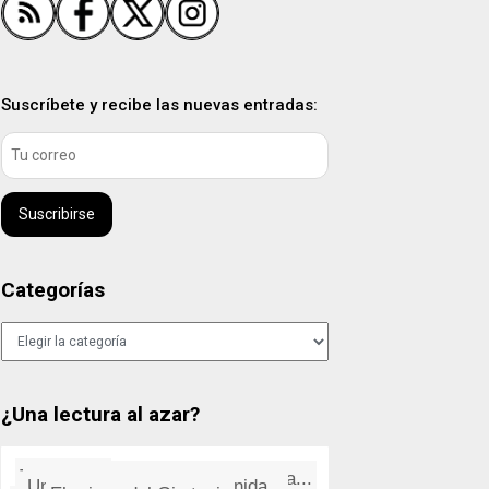
Suscríbete y recibe las nuevas entradas:
Suscribirse
Categorías
Categorías
¿Una lectura al azar?
La proverbial productividad es...
Y la piraterí­a de juegos se...
Una erección para la eternida...
La muerte es el misterio de la...