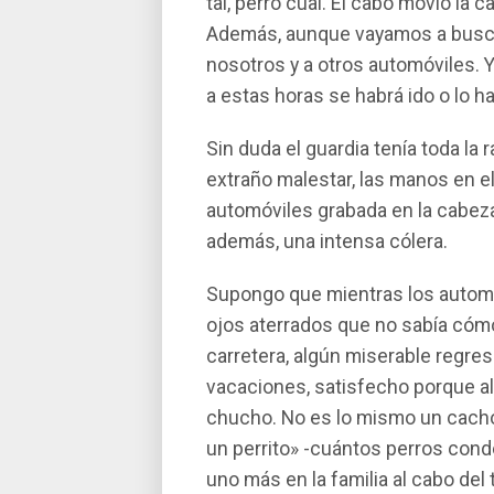
tal, perro cual. El cabo movió la
Además, aunque vayamos a buscar
nosotros y a otros automóviles. 
a estas horas se habrá ido o lo h
Sin duda el guardia tení­a toda l
extraño malestar, las manos en el
automóviles grabada en la cabeza
además, una intensa cólera.
Supongo que mientras los automo
ojos aterrados que no sabí­a cómo
carretera, algún miserable regres
vacaciones, satisfecho porque al 
chucho. No es lo mismo un cachor
un perrito» -cuántos perros cond
uno más en la familia al cabo del