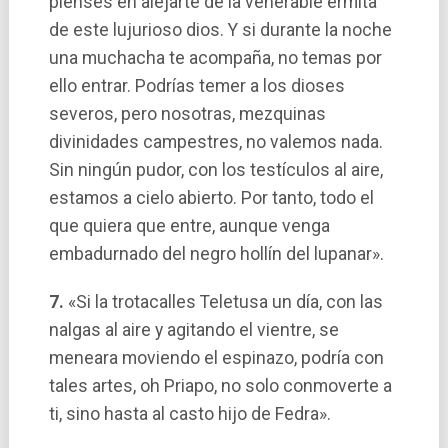
pienses en alejarte de la venerable ermita
de este lujurioso dios. Y si durante la noche
una muchacha te acompaña, no temas por
ello entrar. Podrí­as temer a los dioses
severos, pero nosotras, mezquinas
divinidades campestres, no valemos nada.
Sin ningún pudor, con los testí­culos al aire,
estamos a cielo abierto. Por tanto, todo el
que quiera que entre, aunque venga
embadurnado del negro hollí­n del lupanar».
7.
«Si la trotacalles Teletusa un dí­a, con las
nalgas al aire y agitando el vientre, se
meneara moviendo el espinazo, podrí­a con
tales artes, oh Priapo, no solo conmoverte a
ti, sino hasta al casto hijo de Fedra».