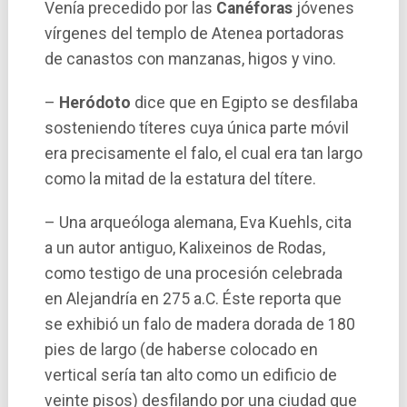
Vení­a precedido por las
Canéforas
jóvenes
vírgenes del templo de Atenea portadoras
de canastos con manzanas, higos y vino.
–
Heródoto
dice que en Egipto se desfilaba
sosteniendo tí­teres cuya única parte móvil
era precisamente el falo, el cual era tan largo
como la mitad de la estatura del tí­tere.
– Una arqueóloga alemana, Eva Kuehls, cita
a un autor antiguo, Kalixeinos de Rodas,
como testigo de una procesión celebrada
en Alejandrí­a en 275 a.C. Éste reporta que
se exhibió un falo de madera dorada de 180
pies de largo (de haberse colocado en
vertical sería tan alto como un edificio de
veinte pisos) desfilando por una ciudad que