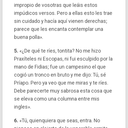
impropio de vosotras que leáis estos
impúdicos versos. Pero a ellas esto les trae
sin cuidado y hací­a aquí­ vienen derechas;
parece que les encanta contemplar una
buena polla».
5.
«¿De qué te rí­es, tontita? No me hizo
Praxí­teles ni Escopas, ni fui esculpido por la
mano de Fidias; fue un campesino el que
cogió un tronco en bruto y me dijo: Tú, sé
Prí­apo. Pero ya veo que me miras y te rí­es.
Debe parecerte muy sabrosa esta cosa que
se eleva como una columna entre mis
ingles».
6.
«Tú, quienquiera que seas, entra. No