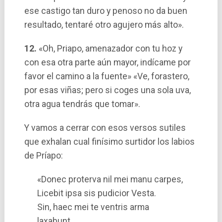
ese castigo tan duro y penoso no da buen
resultado, tentaré otro agujero más alto».
12.
«Oh, Priapo, amenazador con tu hoz y
con esa otra parte aún mayor, indí­came por
favor el camino a la fuente» «Ve, forastero,
por esas viñas; pero si coges una sola uva,
otra agua tendrás que tomar».
Y vamos a cerrar con esos versos sutiles
que exhalan cual finí­simo surtidor los labios
de Prí­apo:
«Donec proterva nil mei manu carpes,
Licebit ipsa sis pudicior Vesta.
Sin, haec mei te ventris arma
laxabunt,