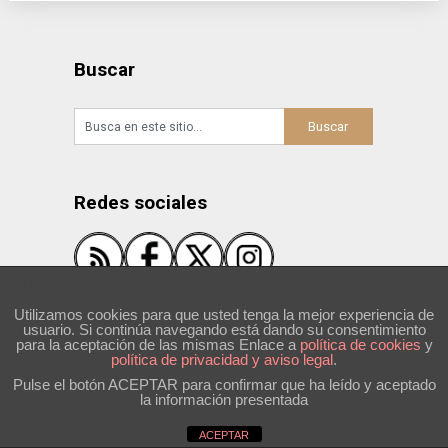
Buscar
Redes sociales
Privacidad y cookies
Utilizamos cookies para que usted tenga la mejor experiencia de
usuario. Si continúa navegando está dando su consentimiento
Suscríbete y recibe las nuevas entradas:
para la aceptación de las mismas Enlace a
polí­tica de cookies
y
política de privacidad y aviso legal
.
Pulse el botón ACEPTAR para confirmar que ha leído y aceptado
la información presentada
ACEPTAR
Suscribirse