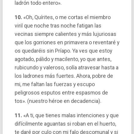
ladrón todo entero».
10.
«Oh, Quí­rites, o me cortas el miembro
viril que noche tras noche fatigan las
vecinas siempre calientes y más lujuriosas
que los gorriones en primavera o reventaré y
os quedaréis sin Prí­apo. Ya ves que estoy
agotado, pálido y macilento, yo que antes,
rubicundo y valeroso, solí­a atravesar hasta a
los ladrones más fuertes. Ahora, pobre de
mi, me faltan las fuerzas y escupo
peligrosos esputos entre espasmos de
tos». (nuestro héroe en decadencia).
11.
«A ti­, que tienes malas intenciones y que
difí­cilmente aguantas si roban en el huerto,
te daré por culo con mi falo descomunal y si