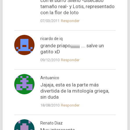
con el burro Sileno -disecado
tamaño real- y Lotis, representado
con la flor de loto
07/03/2011
Responder
ricardo de iq
grande priapo¡¡¡¡¡¡¡¡ …. salve un
gatito xD
09/12/2010
Responder
Antuanico
Jajaja, esta es la parte más
divertida de la mitologí­a griega,
sin duda
18/08/2010
Responder
Renato Diaz