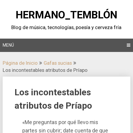
Saltar
al
HERMANO_TEMBLÓN
contenido
Blog de música, tecnologí­as, poesí­a y cerveza frí­a
MENÚ
Página de Inicio
Gafas sucias
Los incontestables atributos de Prí­apo
Los incontestables
atributos de Prí­apo
«Me preguntas por qué llevo mis
partes sin cubrir; date cuenta de que