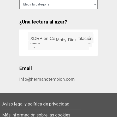
Categorías
¿Una lectura al azar?
XDRP en CentOS 8. Instalación
Lupa en Vista Previa de Lion
La mano del fotógrafo
Las inagotables aficiones que ...
Moby Dick
Groucho
Manejar el Dock con el teclado
Internet miente
Manifiesto Blog España
Leyes de Murphy: Situaciones
Email
info@hermanotemblon.com
Aviso legal y política de privacidad
Más información sobre las cookies