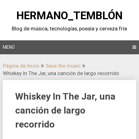
Saltar
al
HERMANO_TEMBLÓN
contenido
Blog de música, tecnologí­as, poesí­a y cerveza frí­a
MENÚ
Página de Inicio
Save the music
Whiskey In The Jar, una canción de largo recorrido
Whiskey In The Jar, una
canción de largo
recorrido