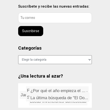
Suscríbete y recibe las nuevas entradas:
Suscribirse
Categorías
Categorías
¿Una lectura al azar?
¿Por qué el año empieza el ...
Pink Floyd: Breathe
El ajedrez boxeo
Fred Demara, el rey de los imp...
Kano: Another Life
Cambiar puerto terminal server...
Salvad nuestro planeta, ¡es e...
La última búsqueda de "El Do...
Locas invenciones domésticas
Jackson Browne: Everywhere I G...