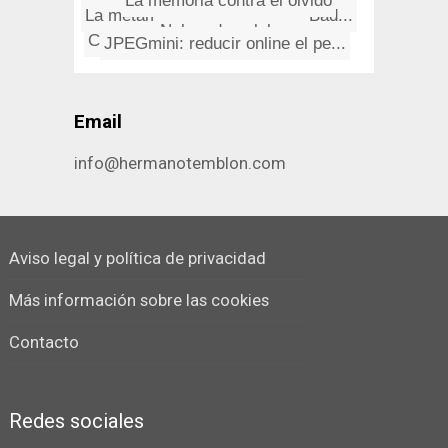
Proverbios de Marruecos
Cutty Sark. Historia del más ...
La metamorfosis de Domingo Bad...
JPEGmini: reducir online el pe...
La memoria contra el olvido
Yo y otro yo
Cuidado en las noches de Welli...
Los fantasmas de la avenida
The Godfathers: She Gives Me L...
Nubes de palabras
Email
info@hermanotemblon.com
Aviso legal y política de privacidad
Más información sobre las cookies
Contacto
Redes sociales