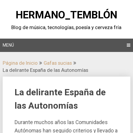
Saltar
al
HERMANO_TEMBLÓN
contenido
Blog de música, tecnologí­as, poesí­a y cerveza frí­a
MENÚ
Página de Inicio
Gafas sucias
La delirante España de las Autonomí­as
La delirante España de
las Autonomí­as
Durante muchos años las Comunidades
Autónomas han seguido criterios y llevado a