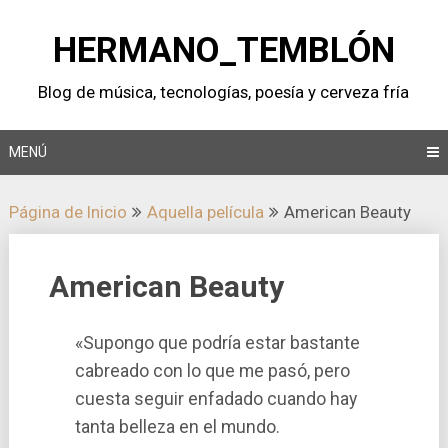
Saltar
al
HERMANO_TEMBLÓN
contenido
Blog de música, tecnologí­as, poesí­a y cerveza frí­a
MENÚ
Página de Inicio
Aquella pelí­cula
American Beauty
American Beauty
«Supongo que podría estar bastante
cabreado con lo que me pasó, pero
cuesta seguir enfadado cuando hay
tanta belleza en el mundo.