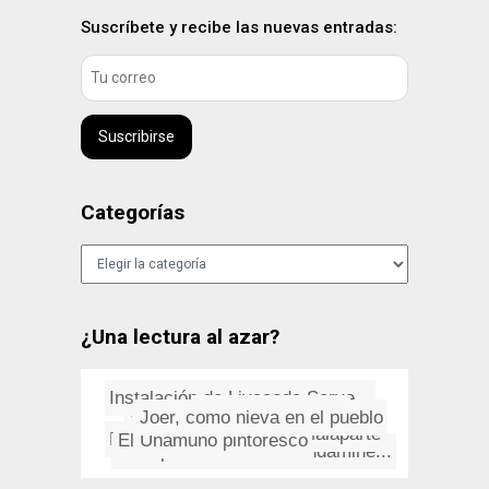
Suscríbete y recibe las nuevas entradas:
Suscribirse
Categorías
Categorías
¿Una lectura al azar?
Instalación de Livecode Serve...
Asfalto: Déjalo Así
Estafa en los SMS
Graffitis: La expresión del p...
Joer, como nieva en el pueblo
De LA PIEL, Curzio Malaparte
Mountain Lion: abrir con otra ...
El Unamuno pintoresco
La expedición de La Condamine...
Steve McQueen