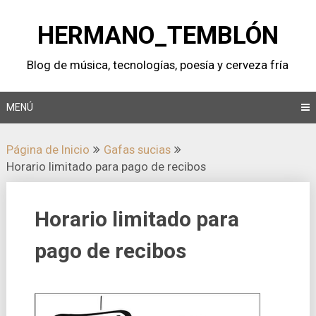
Saltar
al
HERMANO_TEMBLÓN
contenido
Blog de música, tecnologí­as, poesí­a y cerveza frí­a
MENÚ
Página de Inicio
Gafas sucias
Horario limitado para pago de recibos
Horario limitado para
pago de recibos