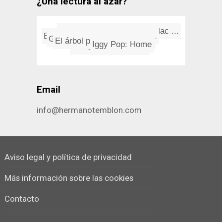
¿Una lectura al azar?
Convertir .flac a .mp3 en Mac ...
Gunkanjima, la isla muerta
El árbol perdido del Teneré
Nota del D.J
El suicidio antes que el fasci...
Iggy Pop: Home
CPE 1704 TKS
Dos ideas
On Raglan Road
Matricula indiscreta
Email
info@hermanotemblon.com
Aviso legal y política de privacidad
Más información sobre las cookies
Contacto