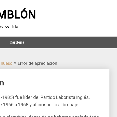
MBLÓN
veza frí­a
Cardeña
 hueso
Error de apreciación
ón
1985) fue lí­der del Partido Laborista inglés,
 1966 a 1968 y aficionadillo al brebaje.