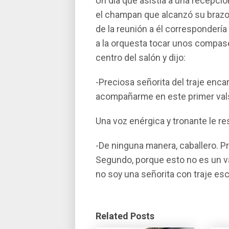
Un dí­a que asistí­a a una recepc
el champan que alcanzó su brazo
de la reunión a él corresponderí­
a la orquesta tocar unos compas
centro del salón y dijo:
-Preciosa señorita del traje enc
acompañarme en este primer val
Una voz enérgica y tronante le re
-De ninguna manera, caballero. P
Segundo, porque esto no es un va
no soy una señorita con traje esc
Related Posts