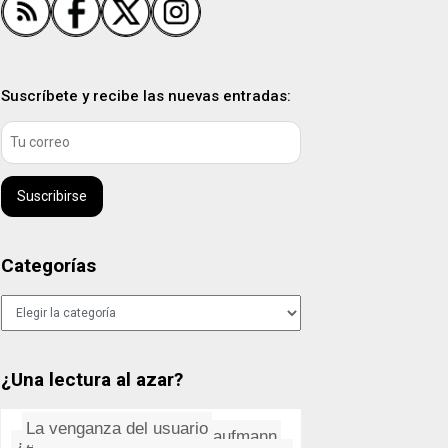
Suscríbete y recibe las nuevas entradas:
Suscribirse
Categorías
Categorías
¿Una lectura al azar?
La venganza del usuario
El cementerio de las páginas ...
Ganas de terminar (cuanto ante...
Casa Kaufmann