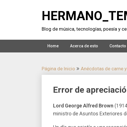
Saltar
al
HERMANO_TE
contenido
Blog de música, tecnologí­as, poesí­a y cer
Home
Acerca de esto
Contacto
Página de Inicio
Anécdotas de carne y
Error de apreciaci
Lord George Alfred Brown
(1914-
ministro de Asuntos Exteriores de