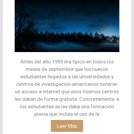
Antes del año 1993 era típico en todos los
meses de septiembre que los nuevos
estudiantes llegados a las universidades y
centros de investigación americanos tuvieran
un acceso a Internet que esos mismos centros
les daban de forma gratuita. Concretamente, a
los estudiantes se les daba una formación
previa que incluía el uso de la
Leer Más