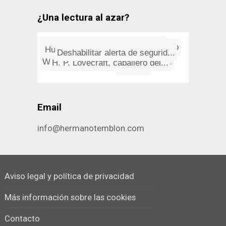
¿Una lectura al azar?
Deshabilitar alerta de segurid...
Neil Young: Driftin' Back
Jiménez de la Espada en la Co...
"Lo fatal", Rubén Darí­o
H. P. Lovecraft, caballero del...
Hubble, el telescopio y el hom...
La leyenda del beso en la nalg...
Un tí­o con muchos años
What do you love? (from Google...
EuroTrip
Email
info@hermanotemblon.com
Aviso legal y política de privacidad
Más información sobre las cookies
Contacto