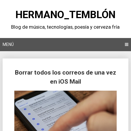
Saltar
al
HERMANO_TEMBLÓN
contenido
Blog de música, tecnologí­as, poesí­a y cerveza frí­a
MENÚ
Borrar todos los correos de una vez
en iOS Mail