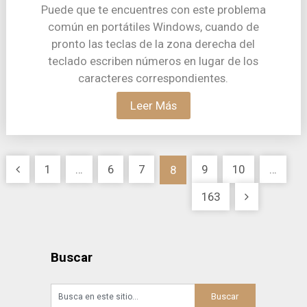
Puede que te encuentres con este problema
común en portátiles Windows, cuando de
pronto las teclas de la zona derecha del
teclado escriben números en lugar de los
caracteres correspondientes.
Leer Más
Paginación
1
…
6
7
9
10
…
8
de
163
entradas
Buscar