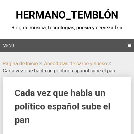
Saltar
al
HERMANO_TEMBLÓN
contenido
Blog de música, tecnologí­as, poesí­a y cerveza frí­a
MENÚ
Página de Inicio
Anécdotas de carne y hueso
Cada vez que habla un polí­tico español sube el pan
Cada vez que habla un
polí­tico español sube el
pan