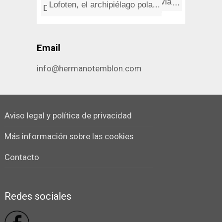
La biblioteca del Hermano Temb...
La honorabilidad del pintor de...
Dios libre a Internet de nuevo...
Paseando por Segovia
Email
info@hermanotemblon.com
Aviso legal y política de privacidad
Más información sobre las cookies
Contacto
Redes sociales