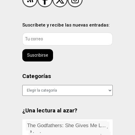
Suscríbete y recibe las nuevas entradas:
Suscribirse
Categorías
Categorías
¿Una lectura al azar?
The Godfathers: She Gives Me L...
Spam, aprendiendo a convivir c...
Spain is different (y económi...
Mercenarios románticos, revol...
Las melodías de presentación...
Lofoten, el archipiélago pola...