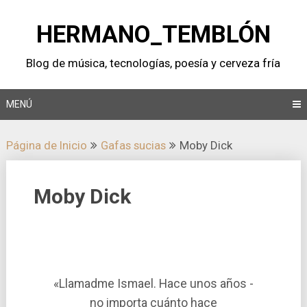
Saltar
al
HERMANO_TEMBLÓN
contenido
Blog de música, tecnologí­as, poesí­a y cerveza frí­a
MENÚ
Página de Inicio
Gafas sucias
Moby Dick
Moby Dick
«Llamadme Ismael. Hace unos años -
no importa cuánto hace