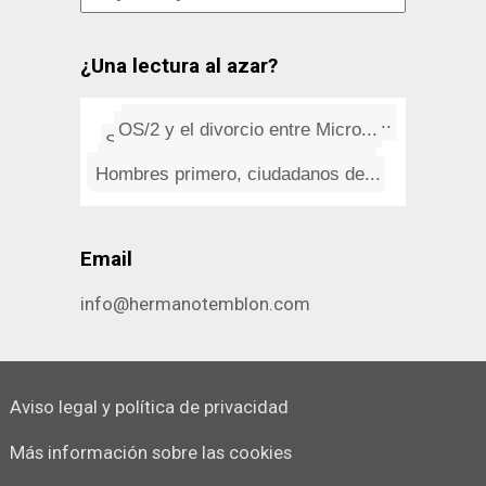
¿Una lectura al azar?
Peter Murphy, un vampiro en e...
OS/2 y el divorcio entre Micro...
Social Distortion: Ball And Ch...
Monstruos
Murciélagos
El ejército fantasma
El excéntrico Sir Cavendish (...
"Pasa y sigue", de Gabriel Cel...
Hombres primero, ciudadanos de...
El mejor cliente VNC para Mac ...
Email
info@hermanotemblon.com
Aviso legal y política de privacidad
Más información sobre las cookies