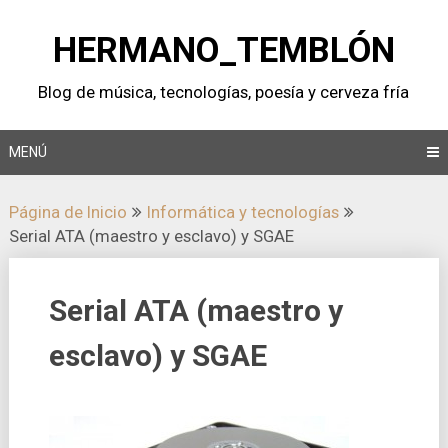
Saltar
al
HERMANO_TEMBLÓN
contenido
Blog de música, tecnologí­as, poesí­a y cerveza frí­a
MENÚ
Página de Inicio
Informática y tecnologí­as
Serial ATA (maestro y esclavo) y SGAE
Serial ATA (maestro y
esclavo) y SGAE